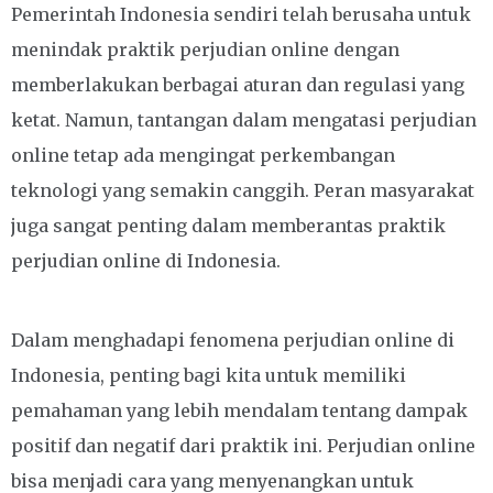
Pemerintah Indonesia sendiri telah berusaha untuk
menindak praktik perjudian online dengan
memberlakukan berbagai aturan dan regulasi yang
ketat. Namun, tantangan dalam mengatasi perjudian
online tetap ada mengingat perkembangan
teknologi yang semakin canggih. Peran masyarakat
juga sangat penting dalam memberantas praktik
perjudian online di Indonesia.
Dalam menghadapi fenomena perjudian online di
Indonesia, penting bagi kita untuk memiliki
pemahaman yang lebih mendalam tentang dampak
positif dan negatif dari praktik ini. Perjudian online
bisa menjadi cara yang menyenangkan untuk