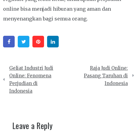
online bisa menjadi hiburan yang aman dan
menyenangkan bagi semua orang.
Facebook
Twitter
Pinterest
Linkedin
Post
Geliat Industri Judi
Raja Judi Online:
navigation
Online: Fenomena
Pasang Taruhan di
Perjudian di
Indonesia
Indonesia
Leave a Reply