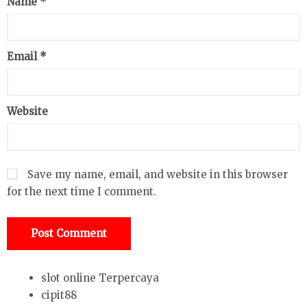
Name
*
Email
*
Website
Save my name, email, and website in this browser
for the next time I comment.
slot online Terpercaya
cipit88