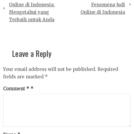
navigation
Online di Indonesia:
Fenomena Judi
Mengetahui yang
Online di Indonesia
Terbaik untuk Anda
Leave a Reply
Your email address will not be published.
Required
fields are marked
*
Comment
*