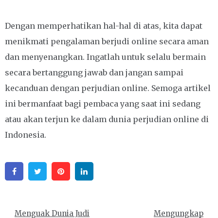
Dengan memperhatikan hal-hal di atas, kita dapat
menikmati pengalaman berjudi online secara aman
dan menyenangkan. Ingatlah untuk selalu bermain
secara bertanggung jawab dan jangan sampai
kecanduan dengan perjudian online. Semoga artikel
ini bermanfaat bagi pembaca yang saat ini sedang
atau akan terjun ke dalam dunia perjudian online di
Indonesia.
Facebook
Twitter
Pinterest
Linkedin
Post
Menguak Dunia Judi
Mengungkap