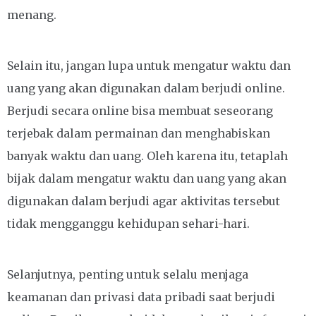
menang.
Selain itu, jangan lupa untuk mengatur waktu dan
uang yang akan digunakan dalam berjudi online.
Berjudi secara online bisa membuat seseorang
terjebak dalam permainan dan menghabiskan
banyak waktu dan uang. Oleh karena itu, tetaplah
bijak dalam mengatur waktu dan uang yang akan
digunakan dalam berjudi agar aktivitas tersebut
tidak mengganggu kehidupan sehari-hari.
Selanjutnya, penting untuk selalu menjaga
keamanan dan privasi data pribadi saat berjudi