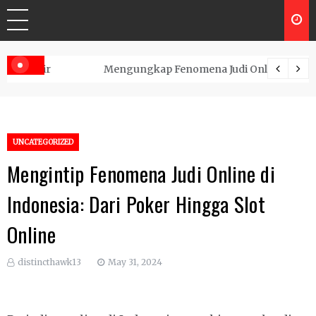
Mengungkap Fenomena Judi Online di Indonesia
UNCATEGORIZED
Mengintip Fenomena Judi Online di
Indonesia: Dari Poker Hingga Slot
Online
distincthawk13
May 31, 2024