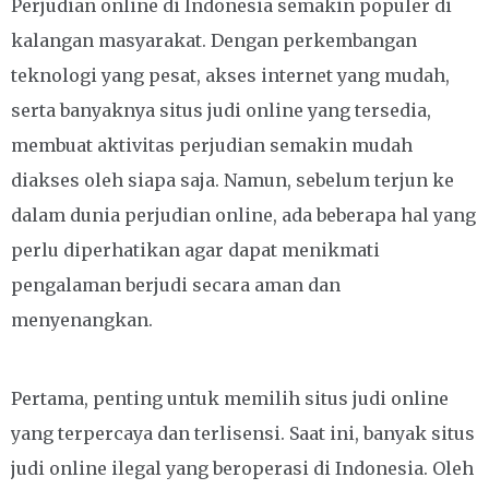
Perjudian online di Indonesia semakin populer di
kalangan masyarakat. Dengan perkembangan
teknologi yang pesat, akses internet yang mudah,
serta banyaknya situs judi online yang tersedia,
membuat aktivitas perjudian semakin mudah
diakses oleh siapa saja. Namun, sebelum terjun ke
dalam dunia perjudian online, ada beberapa hal yang
perlu diperhatikan agar dapat menikmati
pengalaman berjudi secara aman dan
menyenangkan.
Pertama, penting untuk memilih situs judi online
yang terpercaya dan terlisensi. Saat ini, banyak situs
judi online ilegal yang beroperasi di Indonesia. Oleh