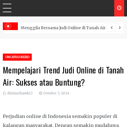
vasi yang Perlu Diperhatikan
Menggila Bersama Judi Online di Tanah Air
UNCATEGORIZED
Mempelajari Trend Judi Online di Tanah
Air: Sukses atau Buntung?
distincthawk13
October 7, 2024
Perjudian online di Indonesia semakin populer di
kalangan masyarakat. Dengan semakin mudahnya