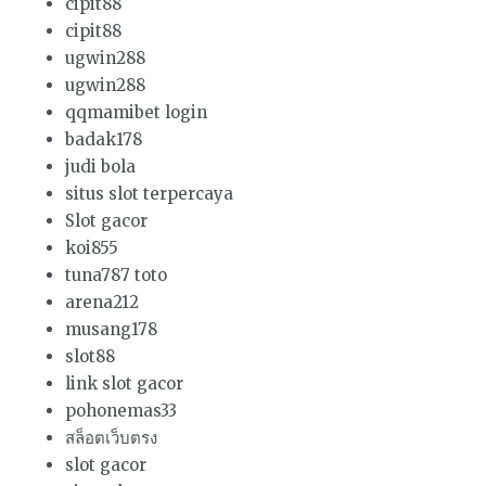
cipit88
cipit88
ugwin288
ugwin288
qqmamibet login
badak178
judi bola
situs slot terpercaya
Slot gacor
koi855
tuna787 toto
arena212
musang178
slot88
link slot gacor
pohonemas33
สล็อตเว็บตรง
slot gacor