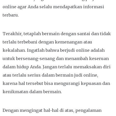
online agar Anda selalu mendapatkan informasi
terbaru.
Terakhir, tetaplah bermain dengan santai dan tidak
terlalu terbebani dengan kemenangan atau
kekalahan. Ingatlah bahwa berjudi online adalah
untuk bersenang-senang dan menambah keseruan
dalam hidup Anda. Jangan terlalu memaksakan diri
atau terlalu serius dalam bermain judi online,
karena hal tersebut bisa mengurangi kepuasan dan
kenikmatan dalam bermain.
Dengan mengingat hal-hal di atas, pengalaman