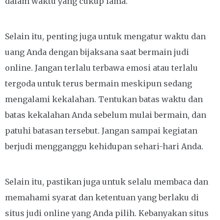
dalam waktu yang cukup lama.
Selain itu, penting juga untuk mengatur waktu dan
uang Anda dengan bijaksana saat bermain judi
online. Jangan terlalu terbawa emosi atau terlalu
tergoda untuk terus bermain meskipun sedang
mengalami kekalahan. Tentukan batas waktu dan
batas kekalahan Anda sebelum mulai bermain, dan
patuhi batasan tersebut. Jangan sampai kegiatan
berjudi mengganggu kehidupan sehari-hari Anda.
Selain itu, pastikan juga untuk selalu membaca dan
memahami syarat dan ketentuan yang berlaku di
situs judi online yang Anda pilih. Kebanyakan situs