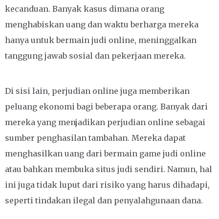
kecanduan. Banyak kasus dimana orang
menghabiskan uang dan waktu berharga mereka
hanya untuk bermain judi online, meninggalkan
tanggung jawab sosial dan pekerjaan mereka.
Di sisi lain, perjudian online juga memberikan
peluang ekonomi bagi beberapa orang. Banyak dari
mereka yang menjadikan perjudian online sebagai
sumber penghasilan tambahan. Mereka dapat
menghasilkan uang dari bermain game judi online
atau bahkan membuka situs judi sendiri. Namun, hal
ini juga tidak luput dari risiko yang harus dihadapi,
seperti tindakan ilegal dan penyalahgunaan dana.