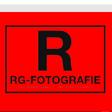
Skip
to
content
Rg-fotografie
Play casino games with best odds of winning