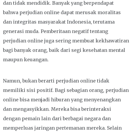
dan tidak mendidik. Banyak yang berpendapat
bahwa perjudian online dapat merusak moralitas
dan integritas masyarakat Indonesia, terutama
generasi muda. Pemberitaan negatif tentang
perjudian online juga sering membuat kekhawatiran
bagi banyak orang, baik dari segi kesehatan mental
maupun keuangan.
Namun, bukan berarti perjudian online tidak
memiliki sisi positif. Bagi sebagian orang, perjudian
online bisa menjadi hiburan yang menyenangkan
dan mengasyikkan. Mereka bisa berinteraksi
dengan pemain lain dari berbagai negara dan
memperluas jaringan pertemanan mereka. Selain